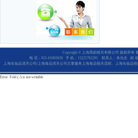
Copyright © 上海禹励报关有限公司 版权所有
电 话：021-61065030 手 机：15221762291 联系人：朱先生 邮 
上海化妆品清关公司/上海食品清关公司主要服务上海食品报关流程、上海化妆品报关。欢
Error: Fold (./) is not writable