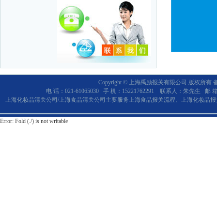
Copyright © 上海禹励报关有限公司 版权所有
电 话：021-61065030 手 机：15221762291 联系人：朱先生 邮 
上海化妆品清关公司/上海食品清关公司主要服务上海食品报关流程、上海化妆品报关。欢
Error: Fold (./) is not writable